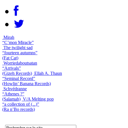
Mirah
“C’mon Miracle”
The twilight sad
“fourteen autumns”
(Fat Cat)
Worriedaboutsatan
“Arrivals”
(Gizeh Records)
Ellah A. Thaun
“Seminal Record”
(Howlin’ Banana Records)
Schvédranne
“Athenes ?”
(Salamah)
V/A Melting pop
“a collection of (...)”
(Ra n’Bo records)