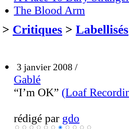
The Blood Arm
>
Critiques
>
Labellisés
3 janvier 2008 /
Gablé
“I’m OK”
(Loaf Recordi
rédigé par
gdo