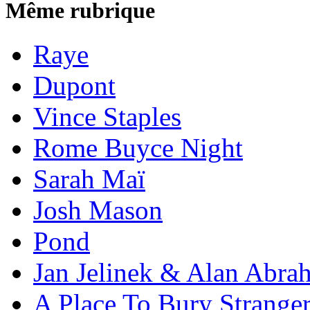
Même rubrique
Raye
Dupont
Vince Staples
Rome Buyce Night
Sarah Maï
Josh Mason
Pond
Jan Jelinek & Alan Abra
A Place To Bury Strange