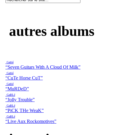
autres albums
Gablé
“Seven Guitars With A Cloud Of Milk”
Gablé
“CuTe Horse CuT”
Gablé
“MuRDeD”
GaBLé
“Jolly Trouble”
GaBLé
“PiCK THe WeaK”
GaBLé
“Live Aux Rockomotives”