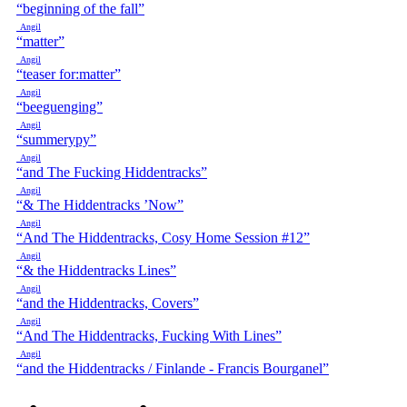
“beginning of the fall”
Angil
“matter”
Angil
“teaser for:matter”
Angil
“beeguenging”
Angil
“summerypy”
Angil
“and The Fucking Hiddentracks”
Angil
“& The Hiddentracks ’Now”
Angil
“And The Hiddentracks, Cosy Home Session #12”
Angil
“& the Hiddentracks Lines”
Angil
“and the Hiddentracks, Covers”
Angil
“And The Hiddentracks, Fucking With Lines”
Angil
“and the Hiddentracks / Finlande - Francis Bourganel”