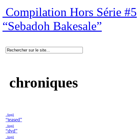
Compilation Hors Série #5
“Sebadoh Bakesale”
chroniques
Angil
“teased”
Angil
“dvd”
Angil