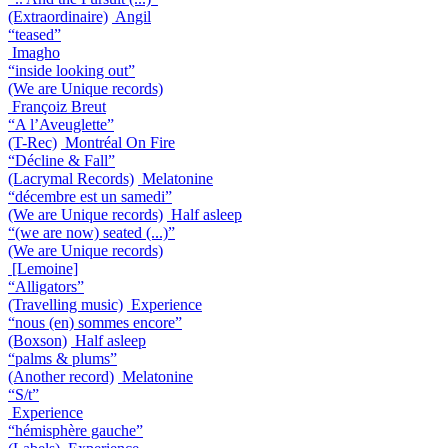
(Extraordinaire)
Angil
“teased”
Imagho
“inside looking out”
(We are Unique records)
Françoiz Breut
“A l’Aveuglette”
(T-Rec)
Montréal On Fire
“Décline & Fall”
(Lacrymal Records)
Melatonine
“décembre est un samedi”
(We are Unique records)
Half asleep
“(we are now) seated (...)”
(We are Unique records)
[Lemoine]
“Alligators”
(Travelling music)
Experience
“nous (en) sommes encore”
(Boxson)
Half asleep
“palms & plums”
(Another record)
Melatonine
“S/t”
Experience
“hémisphère gauche”