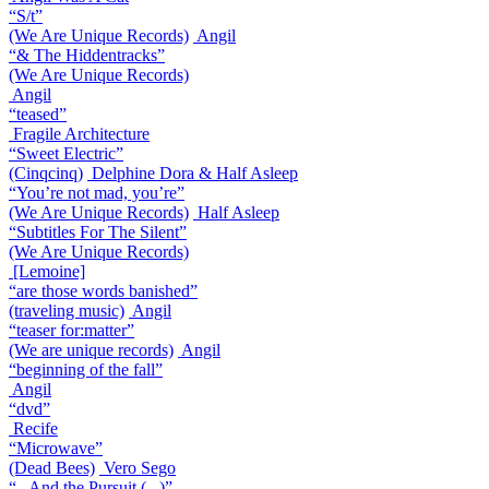
“S/t”
(We Are Unique Records)
Angil
“& The Hiddentracks”
(We Are Unique Records)
Angil
“teased”
Fragile Architecture
“Sweet Electric”
(Cinqcinq)
Delphine Dora & Half Asleep
“You’re not mad, you’re”
(We Are Unique Records)
Half Asleep
“Subtitles For The Silent”
(We Are Unique Records)
[Lemoine]
“are those words banished”
(traveling music)
Angil
“teaser for:matter”
(We are unique records)
Angil
“beginning of the fall”
Angil
“dvd”
Recife
“Microwave”
(Dead Bees)
Vero Sego
“.. And the Pursuit (...)”