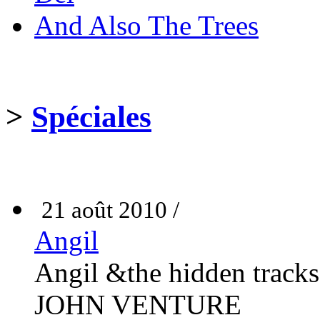
And Also The Trees
>
Spéciales
21 août 2010 /
Angil
Angil &the hidden trac
JOHN VENTURE