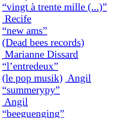
“vingt à trente mille (...)”
Recife
“new ams”
(Dead bees records)
Marianne Dissard
“l’entredeux”
(le pop musik)
Angil
“summerypy”
Angil
“beeguenging”