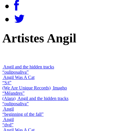
Artistes Angil
Angil and the hidden tracks
“ouliposaliva”
Angil Was A Cat
“S/t”
(We Are Unique Records)
Imagho
“Méandres”
(Alara)
Angil and the hidden tracks
“ouliposaliva”
Angil
“beginning of the fall”
Angil
“dvd”
Angil Was A Cat