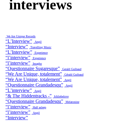
interviews
We Are Unique Records
“L’Interview”
Angil
“Interview”
Travelling Music
“L’Interview”
Experience
“l’interview”
Experience
“l’interview”
Imagho
“Questionnaire Sugaresque”
Gerald Guibaud
“We Are Unique, totalement”
Gérald Guibaud
“We Are Unique, totalement”
Angil
“Questionnaire Grandadesqu”
Angil
“L’interview”
Angil
“& The Hiddentracks -”
Ichliebelove
“Questionnaire Grandadesqu”
Melatonine
“l’interview”
Half asleep
“l’interview”
Angil
“Interview”