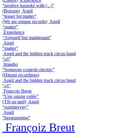
(Labels)
Experience
“positive karaoké with (...)”
(Boxson)
Angil
“teaser for:matter”
(We are unique records)
Angil
“matter”
Experience
“Aujourd’hui maintenant”
Angil
“matter”
Angil and the hidden track circus band
“s/t”
Imagho
“Someone controls electric”
(Hitomi recordings)
Angil and the hidden track circus band
“s/t”
Françoiz Breut
“Une saison volée”
(Tôt ou tard)
Angil
“summerypy”
Angil
“beeguenging”
Françoiz Breut