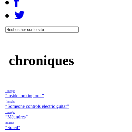
chroniques
Imagho
“inside looking out ”
Imagho
“Someone controls electric guitar”
Imagho
“Méandres”
Imagho
“Soleil”