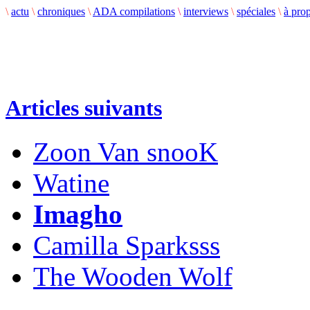
\
actu
\
chroniques
\
ADA compilations
\
interviews
\
spéciales
\
à pro
Articles suivants
Zoon Van snooK
Watine
Imagho
Camilla Sparksss
The Wooden Wolf