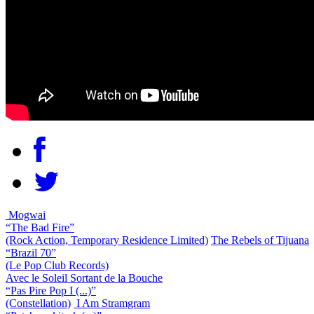
Mogwai
“The Bad Fire”
(Rock Action, Temporary Residence Limited)
The Rebels of Tijuana
“Brazil 70”
(Le Pop Club Records)
Avec le Soleil Sortant de la Bouche
“Pas Pire Pop I (...)”
(Constellation)
I Am Stramgram