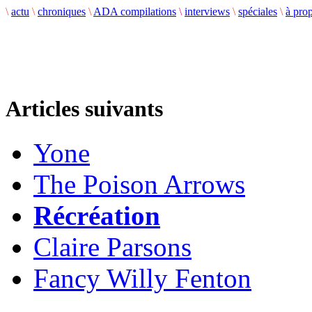
\
actu
\
chroniques
\
ADA compilations
\
interviews
\
spéciales
\
à pro
Articles suivants
Yone
The Poison Arrows
Récréation
Claire Parsons
Fancy Willy Fenton