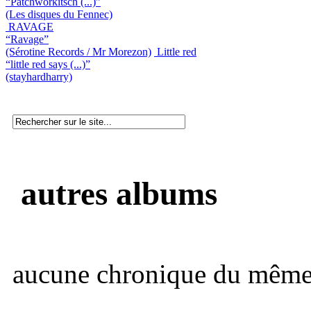
“Patchworkitsch (...)”
(Les disques du Fennec)
RAVAGE
“Ravage”
(Sérotine Records / Mr Morezon)
Little red
“little red says (...)”
(stayhardharry)
autres albums
aucune chronique du même 