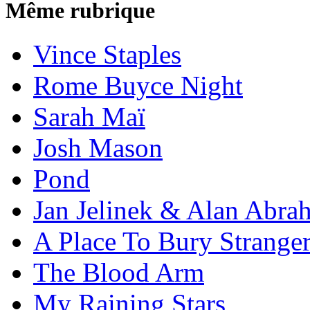
Même rubrique
Vince Staples
Rome Buyce Night
Sarah Maï
Josh Mason
Pond
Jan Jelinek & Alan Abra
A Place To Bury Strange
The Blood Arm
My Raining Stars