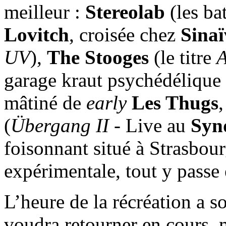
meilleur :
Stereolab
(les ba
Lovitch
, croisée chez
Sinaï
UV
),
The Stooges
(le titre
A
garage kraut psychédélique 
mâtiné de
early
Les Thugs
(
Übergang II
- Live au
Synd
foisonnant situé à Strasbo
expérimentale, tout y passe e
L’heure de la récréation a 
voudra retourner en cours, 