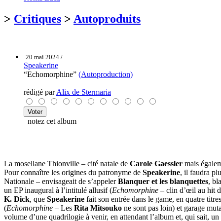
>
Critiques
>
Autoproduits
20 mai 2024 /
Speakerine
“Echomorphine”
(Autoproduction)
rédigé par
Alix de Stermaria
notez cet album
La mosellane Thionville – cité natale de
Carole Gaessler
mais égale
Pour connaître les origines du patronyme de
Speakerine
, il faudra p
Nationale – envisageait de s’appeler
Blanquer et les blanquettes
, bl
un EP inaugural à l’intitulé allusif (
Echomorphine
– clin d’œil au hit 
K. Dick
, que
Speakerine
fait son entrée dans le game, en quatre titre
(
Echomorphine
– Les
Rita Mitsouko
ne sont pas loin) et garage muta
volume d’une quadrilogie à venir, en attendant l’album et, qui sait, un