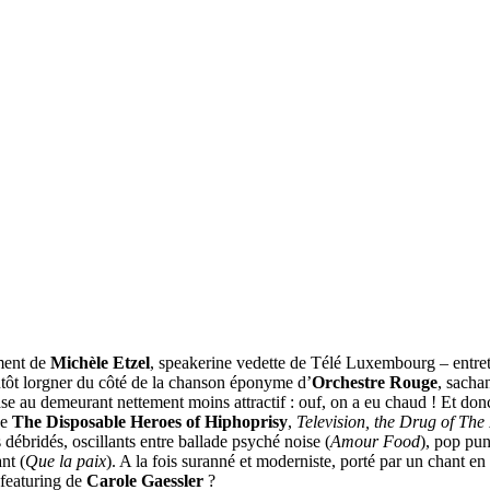
ment de
Michèle Etzel
, speakerine vedette de Télé Luxembourg – entretien
lutôt lorgner du côté de la chanson éponyme d’
Orchestre Rouge
, sacha
ase au demeurant nettement moins attractif : ouf, on a eu chaud ! Et don
de
The Disposable Heroes of Hiphoprisy
,
Television, the Drug of The
s débridés, oscillants entre ballade psyché noise (
Amour Food
), pop pun
nt (
Que la paix
). A la fois suranné et moderniste, porté par un chant en 
 featuring de
Carole Gaessler
?