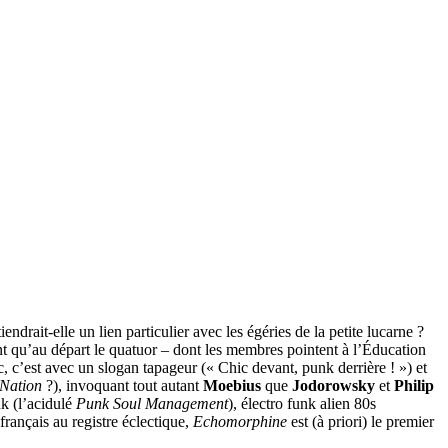
drait-elle un lien particulier avec les égéries de la petite lucarne ?
nt qu’au départ le quatuor – dont les membres pointent à l’Éducation
c, c’est avec un slogan tapageur (« Chic devant, punk derrière ! ») et
 Nation
?), invoquant tout autant
Moebius
que
Jodorowsky
et
Philip
k (l’acidulé
Punk Soul Management
), électro funk alien 80s
français au registre éclectique,
Echomorphine
est (à priori) le premier