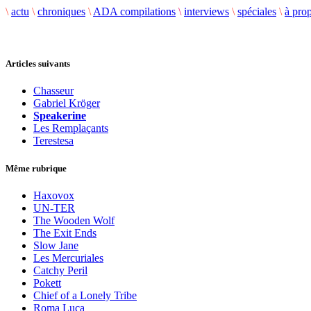
\
actu
\
chroniques
\
ADA compilations
\
interviews
\
spéciales
\
à pro
Articles suivants
Chasseur
Gabriel Kröger
Speakerine
Les Remplaçants
Terestesa
Même rubrique
Haxovox
UN-TER
The Wooden Wolf
The Exit Ends
Slow Jane
Les Mercuriales
Catchy Peril
Pokett
Chief of a Lonely Tribe
Roma Luca