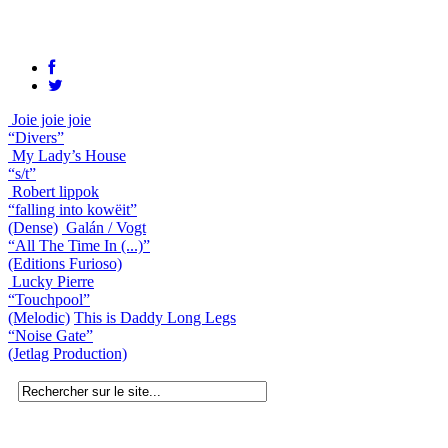
Joie joie joie
“Divers”
My Lady’s House
“s/t”
Robert lippok
“falling into kowëit”
(Dense)
Galán / Vogt
“All The Time In (...)”
(Editions Furioso)
Lucky Pierre
“Touchpool”
(Melodic)
This is Daddy Long Legs
“Noise Gate”
(Jetlag Production)