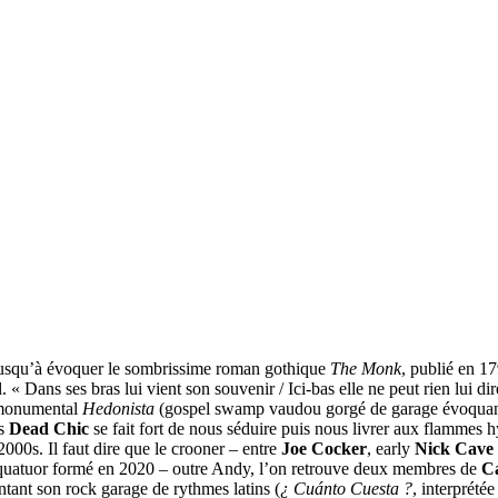
 jusqu’à évoquer le sombrissime roman gothique
The Monk
, publié en 1
 « Dans ses bras lui vient son souvenir / Ici-bas elle ne peut rien lui dire
e monumental
Hedonista
(gospel swamp vaudou gorgé de garage évoqua
es
Dead Chic
se fait fort de nous séduire puis nous livrer aux flammes 
000s. Il faut dire que le crooner – entre
Joe Cocker
, early
Nick Cave
quatuor formé en 2020 – outre Andy, l’on retrouve deux membres de
Ca
entant son rock garage de rythmes latins (
¿ Cuánto Cuesta ?
, interprété