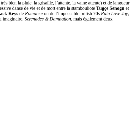
 très bien la pluie, la grisaille, l’attente, la vaine attente) et de langueur
ressive danse de vie et de mort entre la stambouliote
Tugçe Senogu
et
lack Keys
de
Romance
ou de l’impeccable british 70s
Pain Love Joy
,
ou imaginaire.
Serenades & Damnation
, mais également deux