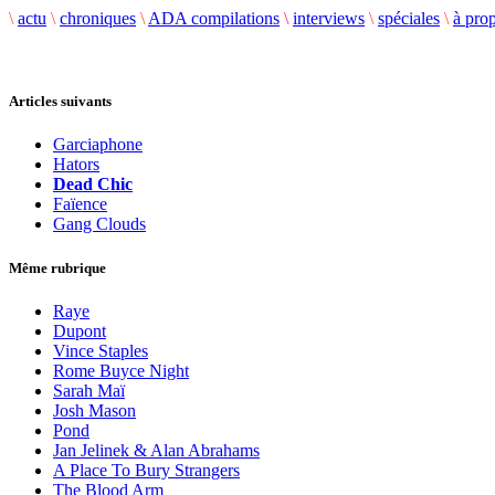
\
actu
\
chroniques
\
ADA compilations
\
interviews
\
spéciales
\
à pro
Articles suivants
Garciaphone
Hators
Dead Chic
Faïence
Gang Clouds
Même rubrique
Raye
Dupont
Vince Staples
Rome Buyce Night
Sarah Maï
Josh Mason
Pond
Jan Jelinek & Alan Abrahams
A Place To Bury Strangers
The Blood Arm