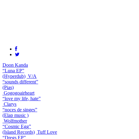
Doon Kanda
“Luna EP”
(Hyperdub)
V/A
“sounds different”
(Pias)
Gogogoairheart
“love my life, hate”
Clarys
“noces de singes”
(Elap music )
Wolfmother
“Cosmic Egg”
(Island Records)
Tuff Love
“Dregs EP”