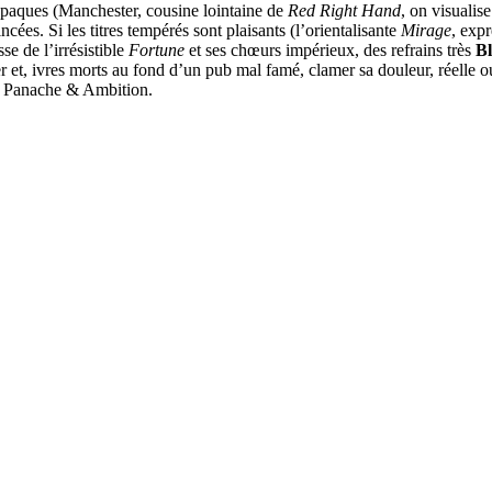
opaques (Manchester, cousine lointaine de
Red Right Hand
, on visualise
ncées. Si les titres tempérés sont plaisants (l’orientalisante
Mirage
, exp
e de l’irrésistible
Fortune
et ses chœurs impérieux, des refrains très
B
 et, ivres morts au fond d’un pub mal famé, clamer sa douleur, réelle 
s, Panache & Ambition.