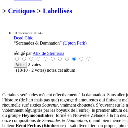
>
Critiques
>
Labellisés
9 décembre 2024 /
Dead Chic
“Serenades & Damnation”
(Upton Park)
rédigé par
Alix de Stermaria
2 votes
(10/10 - 2 votes) notez cet album
Certaines sérénades mènent effectivement à la damnation. Sans aller
l’histoire (de l’art mais pas que) regorge d’amourettes qui finissent mal.
ritournelle surf sixties
Souvenir
, vraiment chouette). S’ouvrant sur l
violemment régurgités par les boyaux de l’enfer), le premier album d
du groupe
Heymoonshaker
, formé en Nouvelle-Zélande à la fin des 2
onze compositions de
Serenades & Damnation
, quand bien même le 
batteur
Rémi Ferbus
(
Kimberose
) – sait diversifier son propos, pim