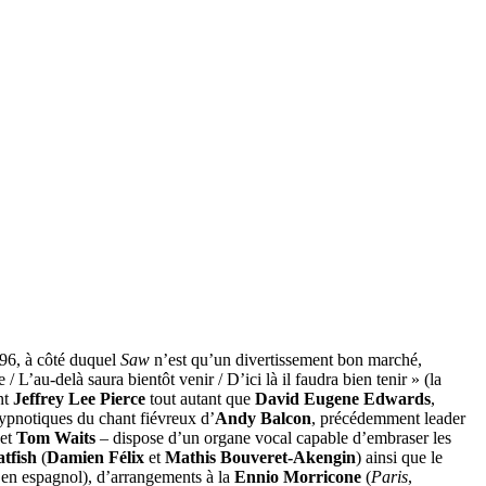
796, à côté duquel
Saw
n’est qu’un divertissement bon marché,
 / L’au-delà saura bientôt venir / D’ici là il faudra bien tenir » (la
nt
Jeffrey Lee Pierce
tout autant que
David Eugene Edwards
,
hypnotiques du chant fiévreux d’
Andy Balcon
, précédemment leader
et
Tom Waits
– dispose d’un organe vocal capable d’embraser les
tfish
(
Damien Félix
et
Mathis Bouveret-Akengin
) ainsi que le
e en espagnol), d’arrangements à la
Ennio Morricone
(
Paris
,