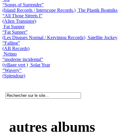
“Songs of Surrender”
(Island Records / Interscope Records.)
The Plastik Beatniks
“All Those Streets I”
(Alien Transistor)
Fat Supper
“Fat Supper”
(Les Disques Normal / Kerviniou Recordz)
Satellite Jockey
“Falling”
(AB Records)
Neïmo
“moderne incidental”
(village vert )
Solar Year
“Wavery”
(Splendour)
autres albums