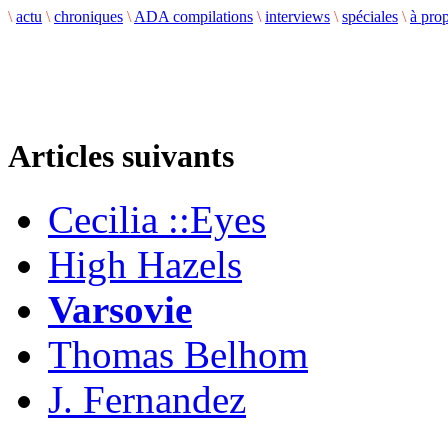
\
actu
\
chroniques
\
ADA compilations
\
interviews
\
spéciales
\
à pro
Articles suivants
Cecilia ::Eyes
High Hazels
Varsovie
Thomas Belhom
J. Fernandez