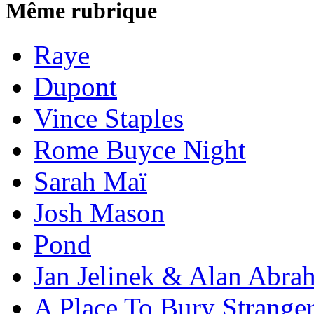
Même rubrique
Raye
Dupont
Vince Staples
Rome Buyce Night
Sarah Maï
Josh Mason
Pond
Jan Jelinek & Alan Abra
A Place To Bury Strange