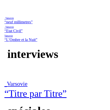
Varsovie
“neuf millimetres”
Varsovie
“Etat Civil”
Varsovie
“L’Ombre et la Nuit”
interviews
Varsovie
“Titre par Titre”