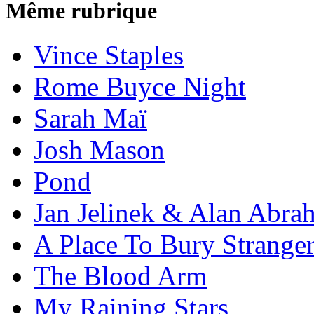
Même rubrique
Vince Staples
Rome Buyce Night
Sarah Maï
Josh Mason
Pond
Jan Jelinek & Alan Abra
A Place To Bury Strange
The Blood Arm
My Raining Stars