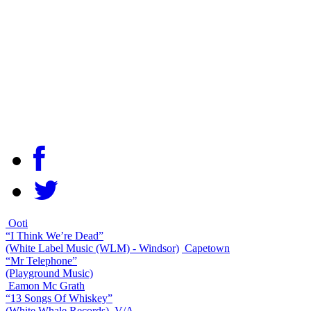
Ooti
“I Think We’re Dead”
(White Label Music (WLM) - Windsor)
Capetown
“Mr Telephone”
(Playground Music)
Eamon Mc Grath
“13 Songs Of Whiskey”
(White Whale Records)
V/A