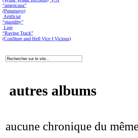
“americana”
(Putumayo)
Artificial
“stupidity”
Luje
“Raving Track”
(Confiture and Hell Vice I Vicious)
autres albums
aucune chronique du même 