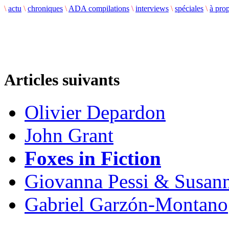
\
actu
\
chroniques
\
ADA compilations
\
interviews
\
spéciales
\
à pro
Articles suivants
Olivier Depardon
John Grant
Foxes in Fiction
Giovanna Pessi & Susan
Gabriel Garzón-Montano