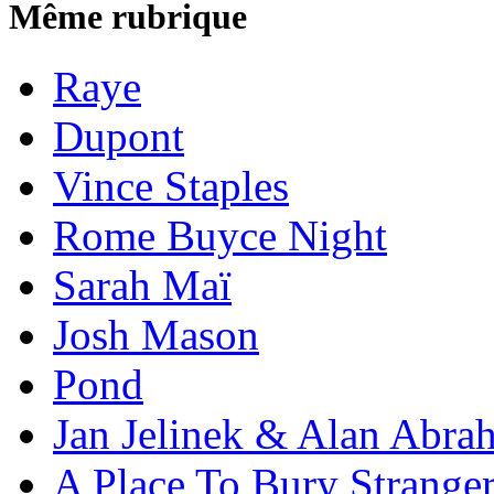
Même rubrique
Raye
Dupont
Vince Staples
Rome Buyce Night
Sarah Maï
Josh Mason
Pond
Jan Jelinek & Alan Abra
A Place To Bury Strange