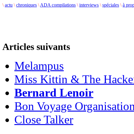
\
actu
\
chroniques
\
ADA compilations
\
interviews
\
spéciales
\
à pro
Articles suivants
Melampus
Miss Kittin & The Hacke
Bernard Lenoir
Bon Voyage Organisatio
Close Talker