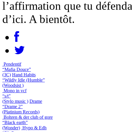
l’affirmation que tu défenda
d’ici. A bientôt.
Pendentif
“Mafia Douce”
(3C)
Hand Habits
“Wildly Idle (Humble”
(Woodsist )
Mono in vcf
“s/t”
(Stylo music )
Drame
“Drame 2”
(Platinium Records)
Bohren & der club of gore
“Black earth”
(Wonder)
Hypo & Edh