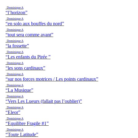
Dominique A
“l’horizon”
Dominique A
“en solo aux bouffes du nord”
Dominique A
“tout sera comme avant”
Dominique A
“la fossette”
Dominique A
“Les enfants du Pirée ”
Dominique A
“les sons cardinaux”
Dominique A
“sur nos forces motrices / Les points cardinaux”
Dominique A
“La Musique”
Dominique A
“Vers Les Lueurs (fallait pas l’oublier)”
Dominique A
“Eleor”
Dominique A
“Equilibre Fragile #1”
Dominique A
“Toute Latitude”