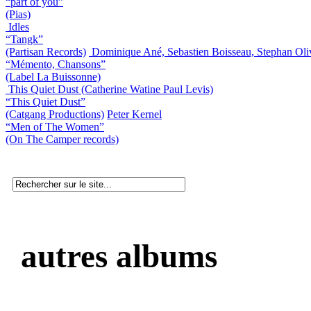
“part of you”
(Pias)
Idles
“Tangk”
(Partisan Records)
Dominique Ané, Sebastien Boisseau, Stephan Oli
“Mémento, Chansons”
(Label La Buissonne)
This Quiet Dust (Catherine Watine Paul Levis)
“This Quiet Dust”
(Catgang Productions)
Peter Kernel
“Men of The Women”
(On The Camper records)
autres albums