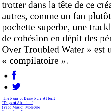
trotter dans la tête de ce cr
autres, comme un fan plutô
pochette superbe, une track
de cohésion en dépit des pér
Over Troubled Water » est u
« compilatoire ».
The Pains of Being Pure at Heart
“Days of Abandon”
(Yebo Music)
Molecule