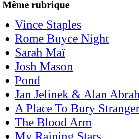
Même rubrique
Vince Staples
Rome Buyce Night
Sarah Maï
Josh Mason
Pond
Jan Jelinek & Alan Abra
A Place To Bury Strange
The Blood Arm
My Raining Stars