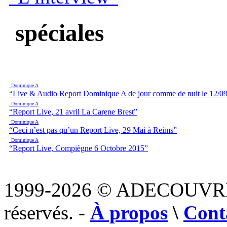
spéciales
Dominique A
“Live & Audio Report Dominique A de jour comme de nuit le 12/09
Dominique A
“Report Live, 21 avril La Carene Brest”
Dominique A
“Ceci n’est pas qu’un Report Live, 29 Mai à Reims”
Dominique A
“Report Live, Compiègne 6 Octobre 2015”
1999-2026 © ADECOUVR
réservés. -
À propos
\
Cont