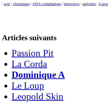
\
actu
\
chroniques
\
ADA compilations
\
interviews
\
spéciales
\
à pro
Articles suivants
Passion Pit
La Corda
Dominique A
Le Loup
Leopold Skin