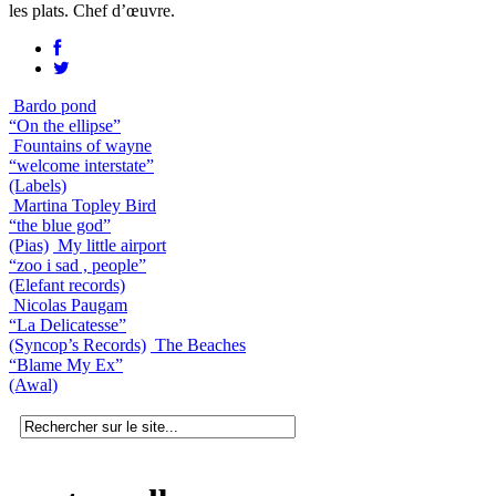
les plats. Chef d’œuvre.
Bardo pond
“On the ellipse”
Fountains of wayne
“welcome interstate”
(Labels)
Martina Topley Bird
“the blue god”
(Pias)
My little airport
“zoo i sad , people”
(Elefant records)
Nicolas Paugam
“La Delicatesse”
(Syncop’s Records)
The Beaches
“Blame My Ex”
(Awal)