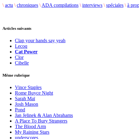
\
actu
\
chroniques
\
ADA compilations
\
interviews
\
spéciales
\
à pro
Articles suivants
Clap your hands say yeah
Lecoq
Cat Power
Clor
Cibelle
Même rubrique
Vince Staples
Rome Buyce Night
Sarah Maï
Josh Mason
Pond
Jan Jelinek & Alan Abrahams
A Place To Bury Strangers
The Blood Arm
My Raining Stars
underscores