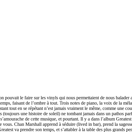
 pouvait le faire sur les vinyls qui nous permettaient de nous balader a
temps, faisant de l’ombre à tout. Trois notes de piano, la voix de la mél
’instant tout en se répétant n’est jamais vraiment le même, comme une co
s (toujours une histoire de soleil) ne tombant jamais dans un pathos par
s’amourache de cette musique, et pourtant. Il y a dans l’album Greatest 
tre vous. Chan Marshall apprend à séduire (lived in bar), prend la sages
reatest va prendre son temps, et s’attabler à la table des plus grands p