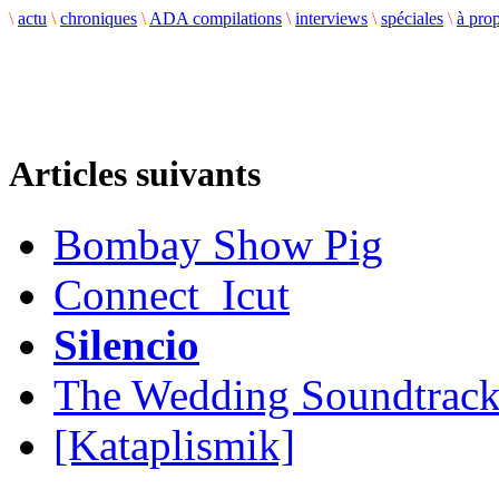
\
actu
\
chroniques
\
ADA compilations
\
interviews
\
spéciales
\
à pro
Articles suivants
Bombay Show Pig
Connect_Icut
Silencio
The Wedding Soundtrac
[Kataplismik]