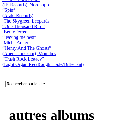
(IB Records)
Nordkapp
“Spin”
(Araki Records)
The Skygreen Leopards
“One Thousand Bird”
Benjy ferree
“leaving the nest”
Micha Acher
“Henry And The Ghosts”
(Alien Transistor)
Mounties
“Trash Rock Legacy”
(Light Organ Rec/Rough Trade/Differ-ant)
autres albums