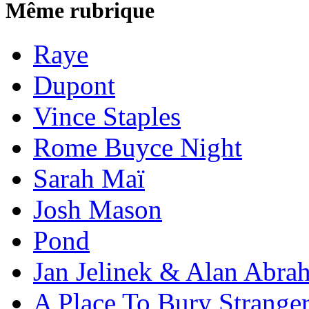
Même rubrique
Raye
Dupont
Vince Staples
Rome Buyce Night
Sarah Maï
Josh Mason
Pond
Jan Jelinek & Alan Abra
A Place To Bury Strange