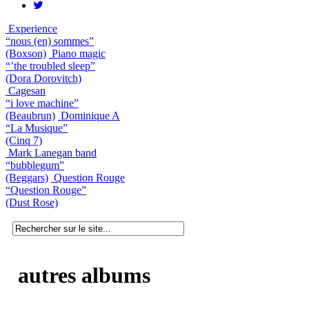
Experience
“nous (en) sommes”
(Boxson)
Piano magic
“’the troubled sleep”
(Dora Dorovitch)
Cagesan
“i love machine”
(Beaubrun)
Dominique A
“La Musique”
(Cinq 7)
Mark Lanegan band
“bubblegum”
(Beggars)
Question Rouge
“Question Rouge”
(Dust Rose)
autres albums