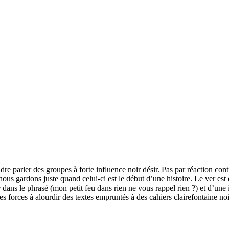
e parler des groupes à forte influence noir désir. Pas par réaction contre 
s gardons juste quand celui-ci est le début d’une histoire. Le ver est da
r dans le phrasé (mon petit feu dans rien ne vous rappel rien ?) et d’un
ses forces à alourdir des textes empruntés à des cahiers clairefontaine n