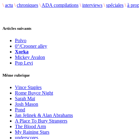
\
actu
\
chroniques
\
ADA compilations
\
interviews
\
spéciales
\
à pro
Articles suivants
Polvo
0°/Crooner alley
Xorka
Mickey Avalon
Pop Levi
Même rubrique
Vince Staples
Rome Buyce Night
Sarah Maï
Josh Mason
Pond
Jan Jelinek & Alan Abrahams
A Place To Bury Strangers
The Blood Arm
My Raining Stars
underscores